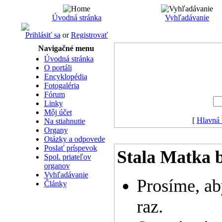
Úvodná stránka
Vyhľadávanie
Prihlásiť sa
or
Registrovať
Navigačné menu
Úvodná stránka
O portáli
Encyklopédia
Fotogaléria
Fórum
Linky
Môj účet
[
Hlavná 
Na stiahnutie
Organy
Otázky a odpovede
Poslať príspevok
Stala Matka b
Spol. priateľov
organov
Vyhľadávanie
Prosíme, ab
Články
raz.