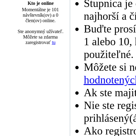
Stupnica je
Kto je online
Momentálne je 101
najhorší a č
návštevník(ov) a 0
člen(ov) online.
Buďte prosí
Ste anonymný užívateľ.
Môžete sa zdarma
1 alebo 10,
zaregistrovať
tu
použiteľné.
Môžete si 
hodnotenýc
Ak ste maji
Nie ste regi
prihlásený(á
Ako registr