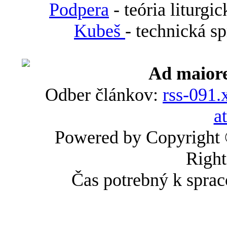
Podpera
- teória liturgi
Kubeš
- technická s
Ad maiore
Odber článkov:
rss-091.
a
Powered by Copyright
Right
Čas potrebný k sprac