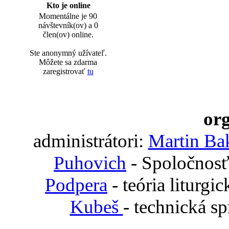
Kto je online
Momentálne je 90
návštevník(ov) a 0
člen(ov) online.
Ste anonymný užívateľ.
Môžete sa zdarma
zaregistrovať
tu
org
administrátori:
Martin Ba
Puhovich
- Spoločnosť
Podpera
- teória liturgi
Kubeš
- technická s