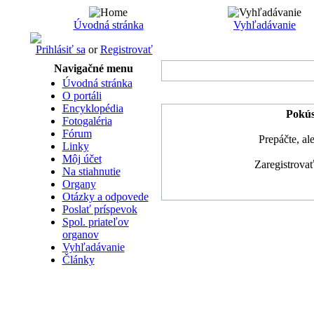
Úvodná stránka
Vyhľadávanie
Prihlásiť sa
or
Registrovať
Navigačné menu
Úvodná stránka
O portáli
Encyklopédia
Pokúsi
Fotogaléria
Fórum
Prepáčte, al
Linky
Môj účet
Zaregistrova
Na stiahnutie
Organy
Otázky a odpovede
Poslať príspevok
Spol. priateľov
organov
Vyhľadávanie
Články