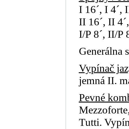
I 16´, I 4´, I
II 16´, II 4´,
I/P 8´, II/P 
Generálna s
Vypínač ja
jemná II. m
Pevné komb
Mezzoforte,
Tutti. Vypí