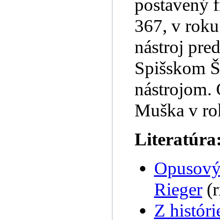
postavený 
367, v roku
nástroj pred
Spišskom Št
nástrojom.
Muška v ro
Literatúra
Opusový
Rieger
(r
Z histór