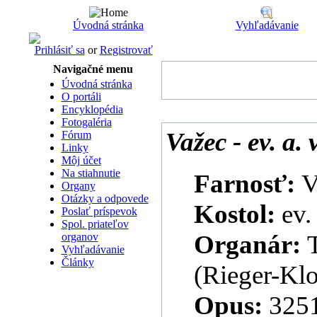
Úvodná stránka
Vyhľadávanie
Prihlásiť sa
or
Registrovať
Navigačné menu
Úvodná stránka
O portáli
Encyklopédia
Fotogaléria
Važec - ev. a.
Fórum
Linky
Môj účet
Na stiahnutie
Farnosť:
V
Organy
Otázky a odpovede
Kostol:
ev.
Poslať príspevok
Spol. priateľov
Organár:
organov
Vyhľadávanie
Články
(Rieger-Klo
Opus:
325