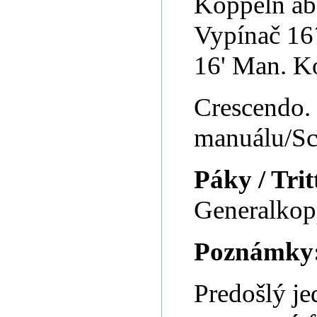
Koppeln ab
Vypínač 16´
16' Man. K
Crescendo. 
manuálu/Sch
Páky / Trit
Generalkopp
Poznámky
Predošlý je