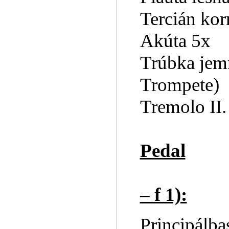
Tercián kor
Akúta 5x
Trúbka je
Trompete)
Tremolo II.
Pedal
– f 1):
Principálb