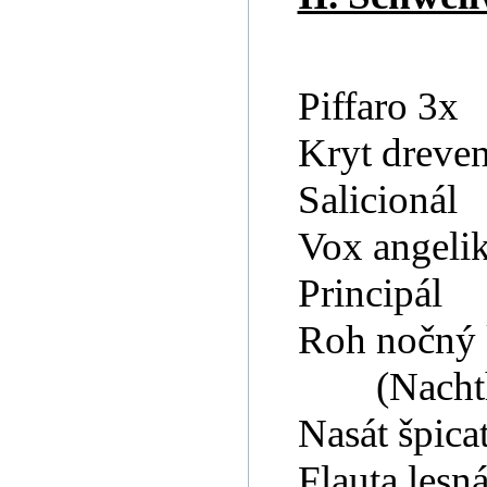
Piffaro 3x
Kryt dreve
Salicionál
Vox angeli
Principál
Roh nočný 
(Nacht
Nasát špica
Flauta lesn