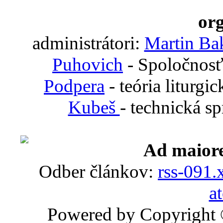
org
administrátori:
Martin Ba
Puhovich
- Spoločnosť
Podpera
- teória liturgi
Kubeš
- technická s
Ad maiore
Odber článkov:
rss-091.
a
Powered by Copyright