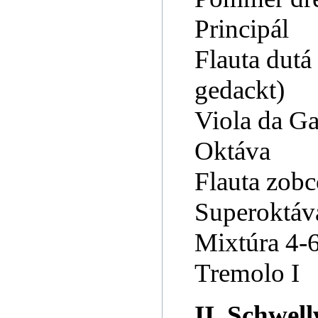
Principál
Flauta dutá
gedackt)
Viola da 
Oktáva
Flauta zob
Superoktá
Mixtúra 4-
Tremolo I
II. Schwel