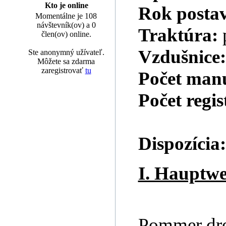
Kto je online
Rok posta
Momentálne je 108
návštevník(ov) a 0
Traktúra:
člen(ov) online.
Vzdušnice
Ste anonymný užívateľ.
Môžete sa zdarma
zaregistrovať
tu
Počet man
Počet regi
Dispozícia:
I. Hauptw
Pommer dr