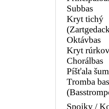
Subbas
Kryt tichý
(Zartgedack
Oktávbas
Kryt rúrko
Chorálbas
Píšťala šu
Tromba ba
(Basstromp
Spojky / K