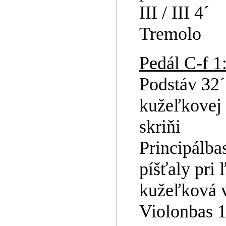
III / III 4´
Tremolo
Pedál C-f 1
Podstáv 32´
kužeľkovej 
skriňi
Principálba
píšťaly pri 
kužeľková 
Violonbas 1