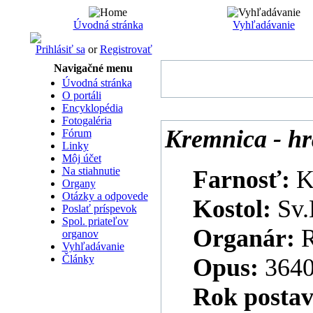
Úvodná stránka
Vyhľadávanie
Prihlásiť sa
or
Registrovať
Navigačné menu
Úvodná stránka
O portáli
Encyklopédia
Fotogaléria
Kremnica - hr
Fórum
Linky
Môj účet
Na stiahnutie
Farnosť:
K
Organy
Otázky a odpovede
Kostol:
Sv.
Poslať príspevok
Spol. priateľov
Organár:
R
organov
Vyhľadávanie
Články
Opus:
364
Rok postav