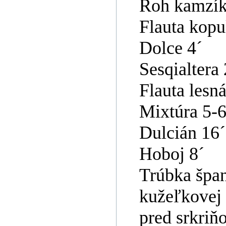
Roh kamzík
Flauta kopu
Dolce 4´
Sesqialtera 
Flauta lesná
Mixtúra 5-6
Dulcián 16´
Hoboj 8´
Trúbka špan
kužeľkovej 
pred srkriňo