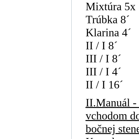
Mixtúra 5x 
Trúbka 8´
Klarina 4´
II / I 8´
III / I 8´
III / I 4´
II / I 16´
II.Manuál -
vchodom do 
bočnej stene