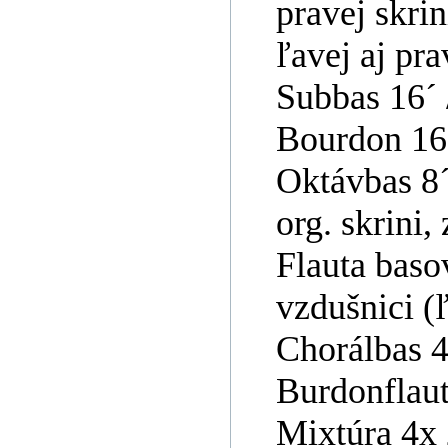
pravej skrin
ľavej aj pra
Subbas 16´ 
Bourdon 16
Oktávbas 8´
org. skrini,
Flauta baso
vzdušnici (
Chorálbas 4
Burdonflaut
Mixtúra 4x 