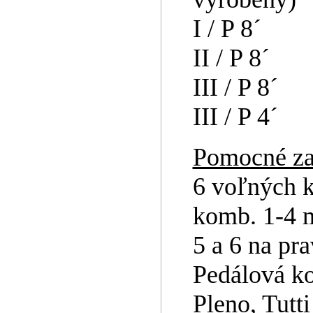
I / P 8´
II / P 8´
III / P 8´
III / P 4´
Pomocné za
6 voľných 
komb. 1-4 m
5 a 6 na pr
Pedálová k
Pleno, Tutti