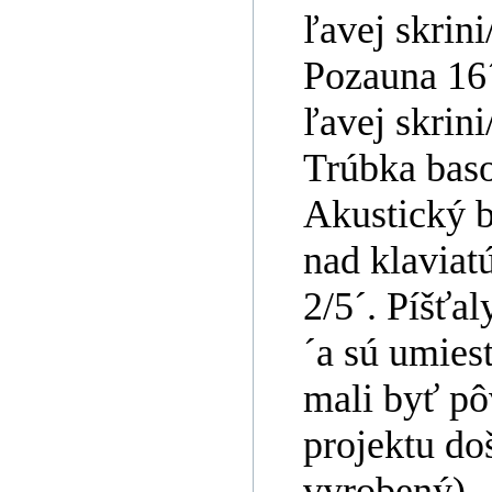
ľavej skrini
Pozauna 16´
ľavej skrini
Trúbka baso
Akustický b
nad klaviatú
2/5´. Píšťal
´a sú umies
mali byť pô
projektu doš
vyrobený)