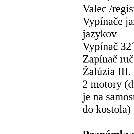
Valec /regi
Vypínače ja
jazykov
Vypínač 32´
Zapínač ruč
Žalúzia III
2 motory (d
je na samo
do kostola)