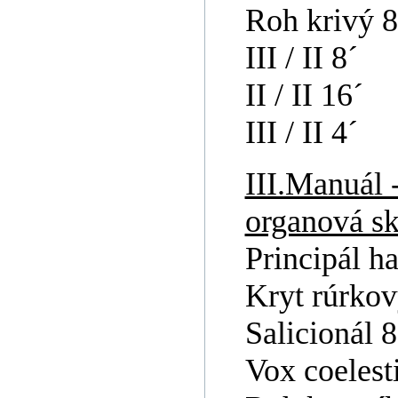
Roh krivý 
III / II 8´
II / II 16´
III / II 4´
III.Manuál -
organová sk
Principál h
Kryt rúrkov
Salicionál 8
Vox coelesti