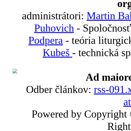
org
administrátori:
Martin Ba
Puhovich
- Spoločnosť
Podpera
- teória liturgi
Kubeš
- technická s
Ad maiore
Odber článkov:
rss-091.
a
Powered by Copyright
Right