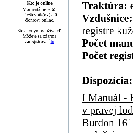
Traktúra:
Kto je online
Momentálne je 65
návštevník(ov) a 0
Vzdušnice
člen(ov) online.
registre ku
Ste anonymný užívateľ.
Môžete sa zdarma
Počet man
zaregistrovať
tu
Počet regis
Dispozícia:
I Manuál - 
v pravej lo
Burdon 16´ 