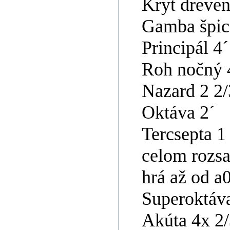
Kryt dreven
Gamba špica
Principál 4´
Roh nočný 
Nazard 2 2/
Oktáva 2´
Tercsepta 1
celom rozsa
hrá až od a
Superoktáva
Akúta 4x 2/