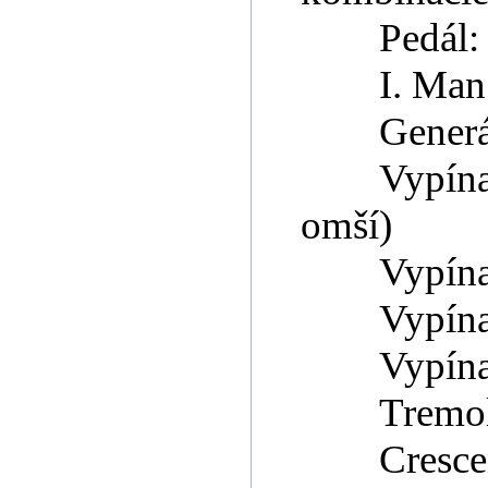
Pedál: 
I. Man:
Generá
Vypína
omší)
Vypína
Vypína
Vypína
Tremol
Cresce