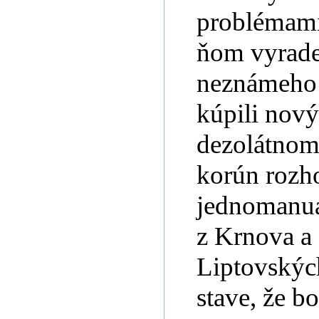
problémami 
ňom vyrade
neznámeho 
kúpili nový
dezolátnom 
korún rozh
jednomanuá
z Krnova a 
Liptovskýc
stave, že b