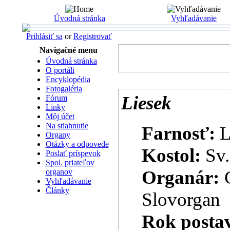
Úvodná stránka
Vyhľadávanie
Prihlásiť sa
or
Registrovať
Navigačné menu
Úvodná stránka
O portáli
Encyklopédia
Fotogaléria
Liesek
Fórum
Linky
Môj účet
Na stiahnutie
Farnosť:
L
Organy
Otázky a odpovede
Kostol:
Sv.
Poslať príspevok
Spol. priateľov
Organár:
organov
Vyhľadávanie
Články
Slovorgan
Rok posta