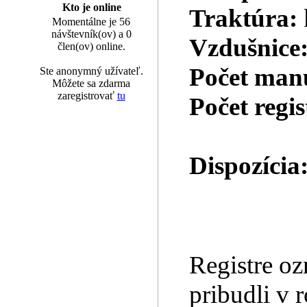
Kto je online
Traktúra:
Momentálne je 56
návštevník(ov) a 0
Vzdušnice
člen(ov) online.
Počet man
Ste anonymný užívateľ.
Môžete sa zdarma
zaregistrovať
tu
Počet regi
Dispozícia
Registre oz
pribudli v