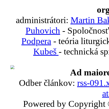
org
administrátori:
Martin Ba
Puhovich
- Spoločnosť
Podpera
- teória liturgi
Kubeš
- technická s
Ad maiore
Odber článkov:
rss-091.
a
Powered by Copyright