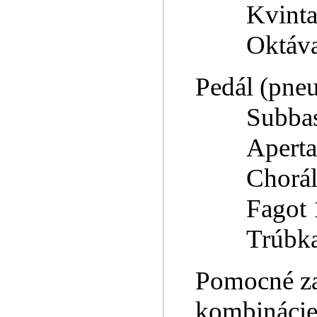
Kvinta
Oktáva
Pedál (pneu
Subbas
Aperta
Chorál
Fagot 
Trúbka
Pomocné za
kombináci