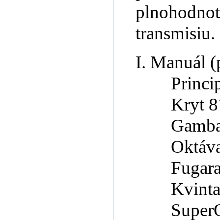
plnohodnotn
transmisiu.
I. Manuál (
Princi
Kryt 8
Gamba
Oktáva 
Fugara
Kvinta 
SuperO