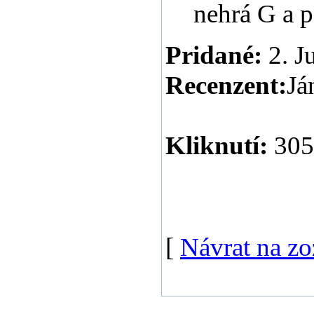
nehrá G a p
Pridané:
2. J
Recenzent:
Já
Kliknutí:
305
[
Návrat na z