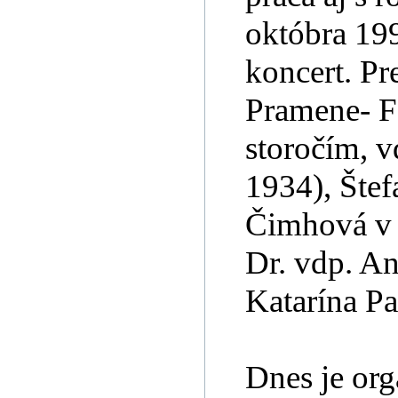
októbra 19
koncert. Pr
Pramene- Fa
storočím, v
1934), Šte
Čimhová v 
Dr. vdp. A
Katarína P
Dnes je org