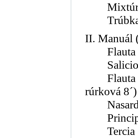
Mixtúr
Trúbka
II. Manuál 
Flauta
Salici
Flauta
rúrková 8´)
Nasard
Princi
Tercia