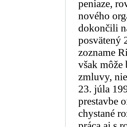
peniaze, ro
nového org
dokončili n
posvätený 
zozname Ri
však môže b
zmluvy, nie
23. júla 19
prestavbe o
chystané ro
práca aj s r