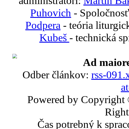
administrátori:
Martin Ba
Puhovich
- Spoločnosť
Podpera
- teória liturgi
Kubeš
- technická s
Ad maiore
Odber článkov:
rss-091.
a
Powered by Copyright
Right
Čas potrebný k sprac