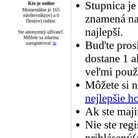
Stupnica je
Kto je online
Momentálne je 165
znamená na
návštevník(ov) a 0
člen(ov) online.
najlepší.
Ste anonymný užívateľ.
Môžete sa zdarma
Buďte pros
zaregistrovať
tu
dostane 1 a
veľmi použi
Môžete si 
nejlepšie 
Ak ste maji
Nie ste regi
prihlásený(