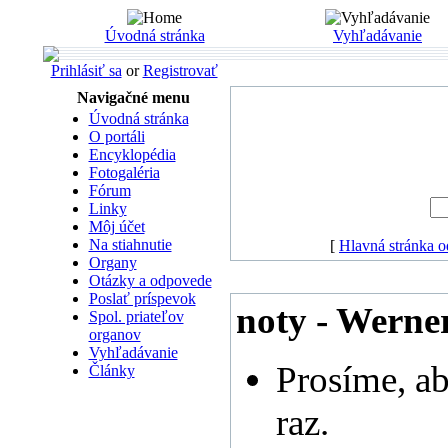
Úvodná stránka
Vyhľadávanie
Prihlásiť sa
or
Registrovať
Navigačné menu
Úvodná stránka
O portáli
Encyklopédia
Fotogaléria
Fórum
Linky
Môj účet
Na stiahnutie
[
Hlavná stránka 
Organy
Otázky a odpovede
Poslať príspevok
noty - Werne
Spol. priateľov
organov
Vyhľadávanie
Prosíme, ab
Články
raz.