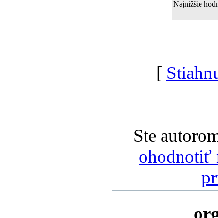
Najnižšie hodn
[
Stiahn
Ste autoro
ohodnotiť 
pr
org