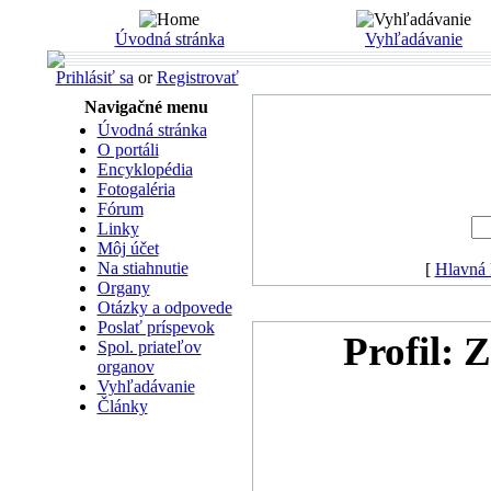
Úvodná stránka
Vyhľadávanie
Prihlásiť sa
or
Registrovať
Navigačné menu
Úvodná stránka
O portáli
Encyklopédia
Fotogaléria
Fórum
Linky
Môj účet
Na stiahnutie
[
Hlavná 
Organy
Otázky a odpovede
Poslať príspevok
Profil: 
Spol. priateľov
organov
Vyhľadávanie
Články