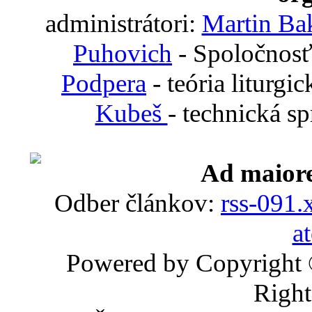
administrátori:
Martin Ba
Puhovich
- Spoločnosť
Podpera
- teória liturgi
Kubeš
- technická s
Ad maiore
Odber článkov:
rss-091.
a
Powered by Copyright
Right