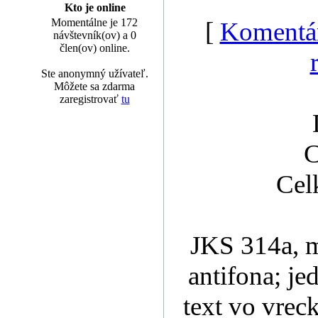
Kto je online
Momentálne je 172
[
Komentá
návštevník(ov) a 0
člen(ov) online.
Ste anonymný užívateľ.
Môžete sa zdarma
zaregistrovať
tu
C
Cel
JKS 314a, m
antifona; je
text vo vrec