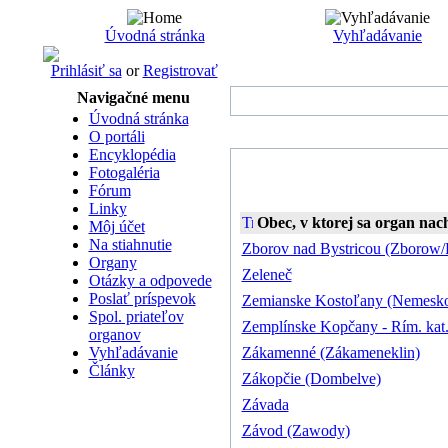
Úvodná stránka
Vyhľadávanie
Prihlásiť sa
or
Registrovať
Navigačné menu
Úvodná stránka
O portáli
Encyklopédia
Fotogaléria
Fórum
Linky
Obec, v ktorej sa organ na
Môj účet
Na stiahnutie
Zborov nad Bystricou (Zborow/
Organy
Zeleneč
Otázky a odpovede
Poslať príspevok
Zemianske Kostoľany (Nemesko
Spol. priateľov
Zemplínske Kopčany - Rím. kat
organov
Vyhľadávanie
Zákamenné (Zákameneklin)
Články
Zákopčie (Dombelve)
Závada
Závod (Zawody)