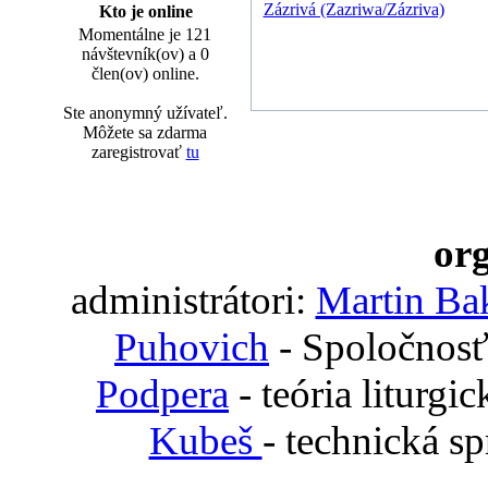
Zázrivá (Zazriwa/Zázriva)
Kto je online
Momentálne je 121
návštevník(ov) a 0
člen(ov) online.
Ste anonymný užívateľ.
Môžete sa zdarma
zaregistrovať
tu
org
administrátori:
Martin Ba
Puhovich
- Spoločnosť
Podpera
- teória liturgi
Kubeš
- technická s