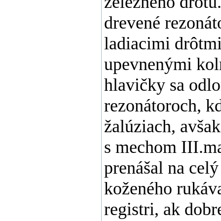
železného drôtu
drevené rezonát
ladiacimi drôtmi
upevnenými kolm
hlavičky sa odl
rezonátoroch, kd
žalúziach, avša
s mechom III.ma
prenášal na celý
koženého rukáva
registri, ak dob