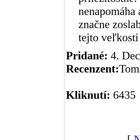
nenapomáha an
značne zoslab
tejto veľkosti
Pridané:
4. Dec
Recenzent:
Tom
Kliknutí:
6435
[
N