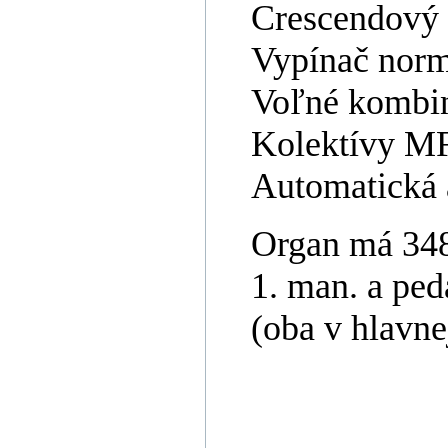
Crescendový 
Vypínač norm
Voľné kombin
Kolektívy MF,
Automatická 
Organ má 3480
1. man. a ped
(oba v hlavnej