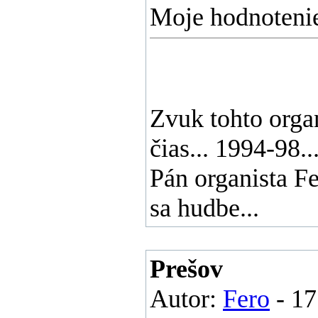
Moje hodnotenie
Zvuk tohto orga
čias... 1994-98.
Pán organista F
sa hudbe...
Prešov
Autor:
Fero
- 17