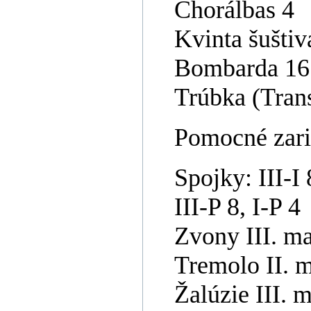
Chorálbas 4
Kvinta šuštiv
Bombarda 16 
Trúbka (Trans
Pomocné zari
Spojky: III-I 8,
III-P 8, I-P 4
Zvony III. m
Tremolo II. m
Žalúzie III. 