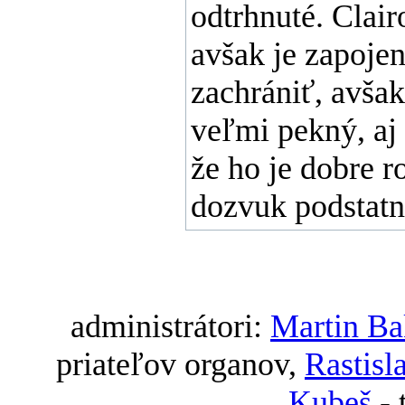
odtrhnuté. Clai
avšak je zapojen
zachrániť, avša
veľmi pekný, aj
že ho je dobre 
dozvuk podstatn
administrátori:
Martin B
priateľov organov,
Rastisl
Kubeš
-