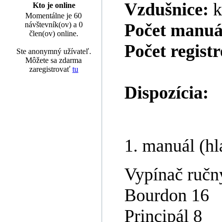
Vzdušnice:
k
Kto je online
Momentálne je 60
návštevník(ov) a 0
Počet manuá
člen(ov) online.
Počet regist
Ste anonymný užívateľ.
Môžete sa zdarma
zaregistrovať
tu
Dispozícia:
1. manuál (hl
Vypínač ručn
Bourdon 16
Principál 8