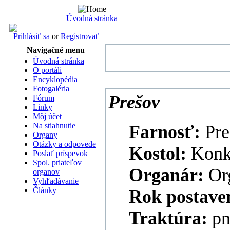
Úvodná stránka
Prihlásiť sa
or
Registrovať
Navigačné menu
Úvodná stránka
O portáli
Encyklopédia
Fotogaléria
Prešov
Fórum
Linky
Môj účet
Na stiahnutie
Farnosť:
Pre
Organy
Otázky a odpovede
Kostol:
Konk
Poslať príspevok
Spol. priateľov
Organár:
Or
organov
Vyhľadávanie
Články
Rok postave
Traktúra:
pn