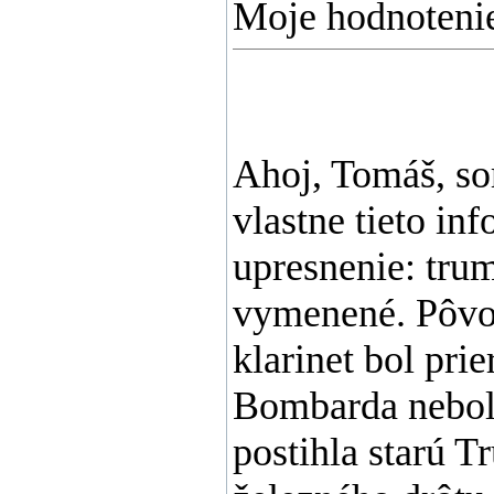
Moje hodnotenie
Ahoj, Tomáš, so
vlastne tieto in
upresnenie: trum
vymenené. Pôvod
klarinet bol pri
Bombarda nebola
postihla starú T